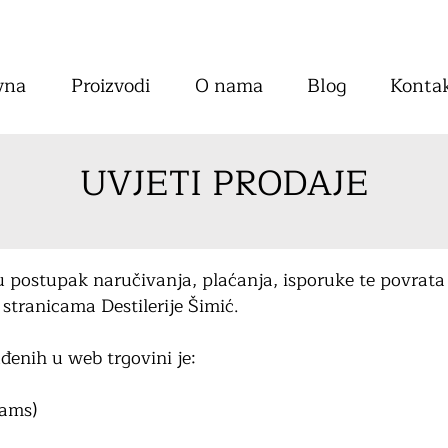
vna
Proizvodi
O nama
Blog
Konta
UVJETI PRODAJE
ju postupak naručivanja, plaćanja, isporuke te povrata
stranicama Destilerije Šimić.
đenih u web trgovini je:
iams)