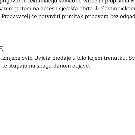
prigovor ili reklamaciju sukladno važećim propisima R
isanim putem na adresu sjedišta obrta ili elektroničk
. Prodavatelj će potvrditi primitak prigovora bez odgađ
E
izmjene ovih Uvjeta prodaje u bilo kojem trenutku. Sve
a te stupaju na snagu danom objave.