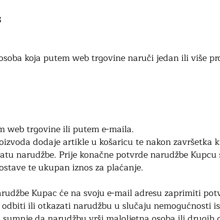
8
soba koja putem web trgovine naruči jedan ili više pr
m web trgovine ili putem e-maila.
oizvoda dodaje artikle u košaricu te nakon završetka 
latu narudžbe. Prije konačne potvrde narudžbe Kupcu 
 dostave te ukupan iznos za plaćanje.
rudžbe Kupac će na svoju e-mail adresu zaprimiti pot
 odbiti ili otkazati narudžbu u slučaju nemogućnosti i
 sumnje da narudžbu vrši maloljetna osoba ili drugih 