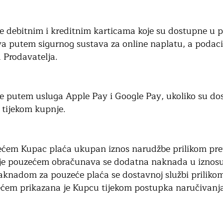
je debitnim i kreditnim karticama koje su dostupne u
va putem sigurnog sustava za online naplatu, a podaci
 Prodavatelja.
je putem usluga Apple Pay i Google Pay, ukoliko su do
i tijekom kupnje.
ećem Kupac plaća ukupan iznos narudžbe prilikom pre
je pouzećem obračunava se dodatna naknada u iznosu
aknadom za pouzeće plaća se dostavnoj službi priliko
em prikazana je Kupcu tijekom postupka naručivanja 