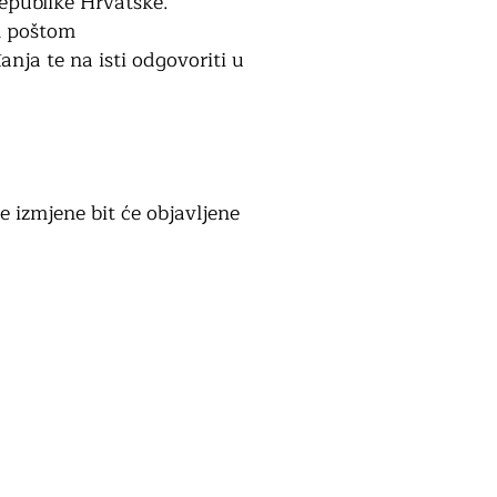
epublike Hrvatske.
om poštom
anja te na isti odgovoriti u
 izmjene bit će objavljene