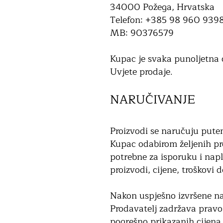
34000 Požega, Hrvatska
Telefon: +385 98 960 939
MB: 90376579
Kupac je svaka punoljetna o
Uvjete prodaje.
NARUČIVANJE
Proizvodi se naručuju pute
Kupac odabirom željenih pr
potrebne za isporuku i nap
proizvodi, cijene, troškovi
Nakon uspješno izvršene na
Prodavatelj zadržava pravo
pogrešno prikazanih cijena,