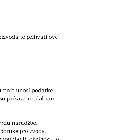
oizvoda te prihvati ove
kupnje unosi podatke
su prikazani odabrani
vrdu narudžbe.
sporuke proizvoda,
opravdanih okolnosti, o