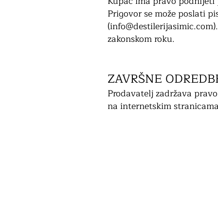
Kupac ima pravo podnijeti 
Prigovor se može poslati p
(
info@destilerijasimic.com
)
zakonskom roku.
ZAVRŠNE ODREDB
Prodavatelj zadržava pravo 
na internetskim stranicam