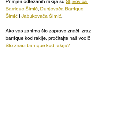
Primjeri odležanih rakija su 
Šljivovica 
Barrique Šimić
, 
Dunjevača Barrique 
Šimić
 i 
Jabukovača Šimić
.
Ako vas zanima što zapravo znači izraz 
barrique kod rakije, pročitajte naš vodič 
Što znači barrique kod rakije?