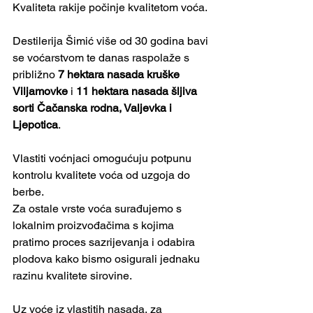
Kvaliteta rakije počinje kvalitetom voća.
Destilerija Šimić više od 30 godina bavi 
se voćarstvom te danas raspolaže s 
približno 
7 hektara nasada kruške 
Viljamovke
 i 
11 hektara nasada šljiva 
sorti Čačanska rodna, Valjevka i 
Ljepotica
.
Vlastiti voćnjaci omogućuju potpunu 
kontrolu kvalitete voća od uzgoja do 
berbe.
Za ostale vrste voća surađujemo s 
lokalnim proizvođačima s kojima 
pratimo proces sazrijevanja i odabira 
plodova kako bismo osigurali jednaku 
razinu kvalitete sirovine.
Uz voće iz vlastitih nasada, za 