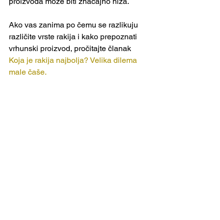
proizvoda može biti značajno niža.
Ako vas zanima po čemu se razlikuju 
različite vrste rakija i kako prepoznati 
vrhunski proizvod, pročitajte članak 
Koja je rakija najbolja? Velika dilema 
male čaše.
Kako izgleda moderna 
proizvodnja rakije?
Današnja proizvodnja rakije obuhvaća 
mnogo više od tradicionalnog pečenja 
rakije kakvo mnogi pamte.
Moderne destilerije koriste sustave za 
kontrolu fermentacije, precizno vođenu 
destilaciju i stroge standarde kvalitete 