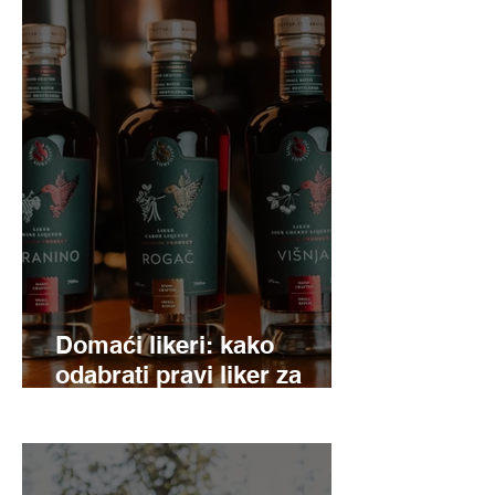
Domaći likeri: kako
odabrati pravi liker za
svaku priliku