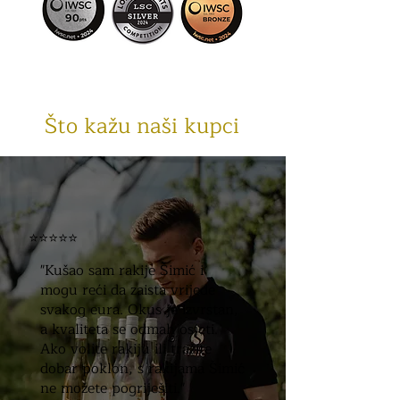
Što kažu naši kupci
⭐⭐⭐⭐⭐
"Kušao sam rakije Šimić i
mogu reći da zaista vrijede
svakog eura. Okus je izvrstan,
a kvaliteta se odmah osjeti.
Ako volite rakiju ili tražite
dobar poklon, s rakijama Šimić
ne možete pogriješiti."