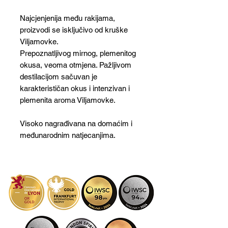
Najcjenjenija među rakijama,
proizvodi se isključivo od kruške
Viljamovke.
Prepoznatljivog mirnog, plemenitog
okusa, veoma otmjena. Pažljivom
destilacijom sačuvan je
karakterističan okus i intenzivan i
plemenita aroma Viljamovke.
Visoko nagrađivana na domaćim i
međunarodnim natjecanjima.