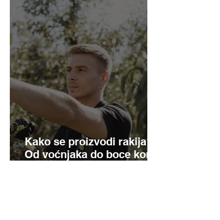
Kako se proizvodi rakija?
Od voćnjaka do boce korak
po korak