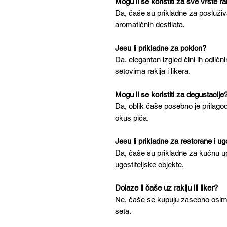
Mogu li se koristiti za sve vrste rak
Da, čaše su prikladne za posluživanj
aromatičnih destilata.
Jesu li prikladne za poklon?
Da, elegantan izgled čini ih odlič
setovima rakija i likera.
Mogu li se koristiti za degustacije
Da, oblik čaše posebno je prilagođ
okus pića.
Jesu li prikladne za restorane i ug
Da, čaše su prikladne za kućnu up
ugostiteljske objekte.
Dolaze li čaše uz rakiju ili liker?
Ne, čaše se kupuju zasebno osim
seta.