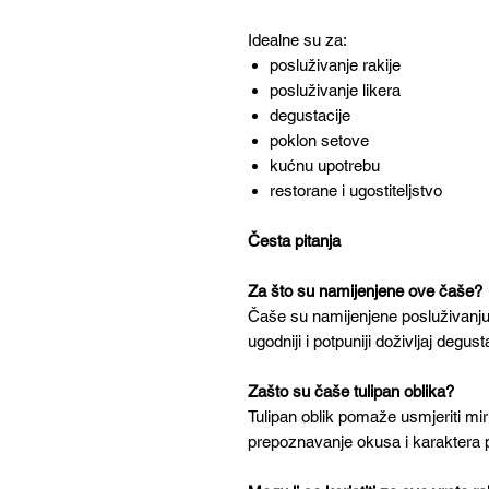
Idealne su za:
posluživanje rakije
posluživanje likera
degustacije
poklon setove
kućnu upotrebu
restorane i ugostiteljstvo
Česta pitanja
Za što su namijenjene ove čaše?
Čaše su namijenjene posluživanju 
ugodniji i potpuniji doživljaj degust
Zašto su čaše tulipan oblika?
Tulipan oblik pomaže usmjeriti mi
prepoznavanje okusa i karaktera 