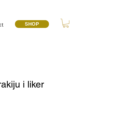
kt
SHOP
kiju i liker
a