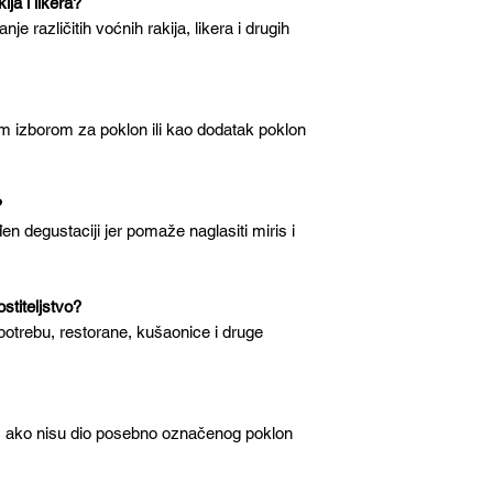
ija i likera?
e različitih voćnih rakija, likera i drugih
nim izborom za poklon ili kao dodatak poklon
?
en degustaciji jer pomaže naglasiti miris i
ostiteljstvo?
otrebu, restorane, kušaonice i druge
 ako nisu dio posebno označenog poklon