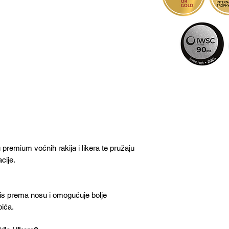
premium voćnih rakija i likera te pružaju
acije.
ris prema nosu i omogućuje bolje
pića.