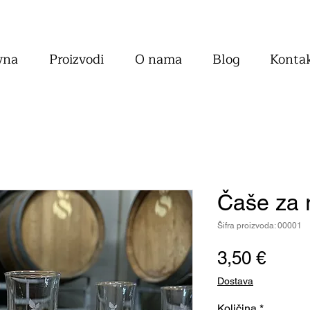
vna
Proizvodi
O nama
Blog
Konta
Čaše za ra
Šifra proizvoda: 00001
Cijen
3,50 €
Dostava
Količina
*