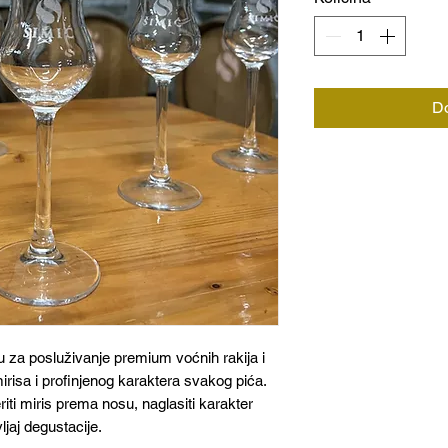
Do
u za posluživanje premium voćnih rakija i
mirisa i profinjenog karaktera svakog pića.
iti miris prema nosu, naglasiti karakter
vljaj degustacije.