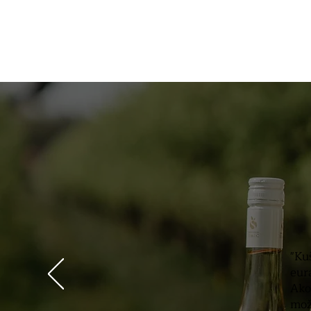
"Ku
eur
Ako
mož