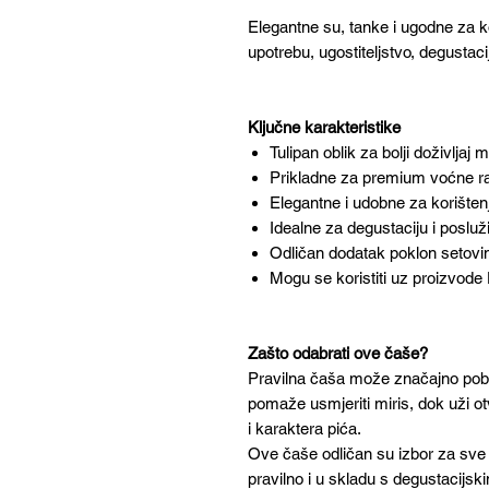
Elegantne su, tanke i ugodne za k
upotrebu, ugostiteljstvo, degustaci
Ključne karakteristike
Tulipan oblik za bolji doživljaj 
Prikladne za premium voćne raki
Elegantne i udobne za korišten
Idealne za degustaciju i posluž
Odličan dodatak poklon setov
Mogu se koristiti uz proizvode 
Zašto odabrati ove čaše?
Pravilna čaša može značajno poboljša
pomaže usmjeriti miris, dok uži 
i karaktera pića.
Ove čaše odličan su izbor za sve koj
pravilno i u skladu s degustacijs