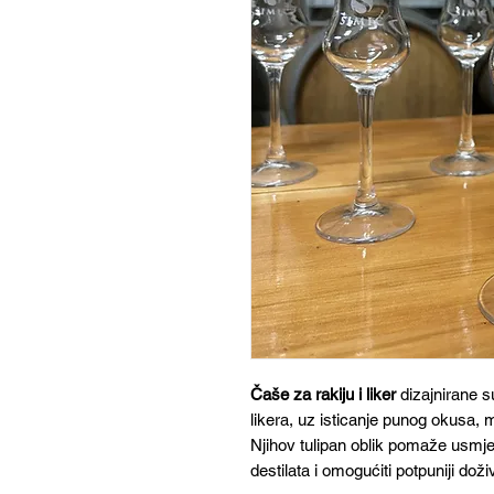
Čaše za rakiju i liker
dizajnirane s
likera, uz isticanje punog okusa, 
Njihov tulipan oblik pomaže usmjer
destilata i omogućiti potpuniji doži