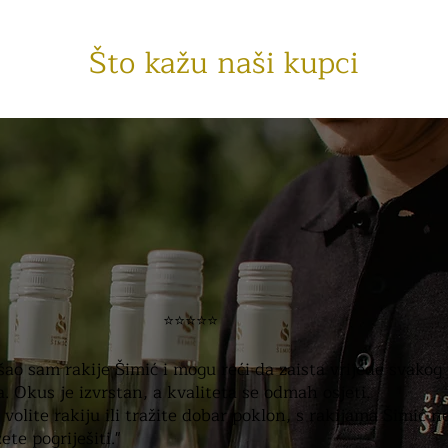
Što kažu naši kupci
⭐⭐⭐⭐⭐
šao sam rakije Šimić i mogu reći da zaista vrijede svakog
a. Okus je izvrstan, a kvaliteta se odmah osjeti.
 volite rakiju ili tražite dobar poklon, s rakijama Šimić n
ete pogriješiti."