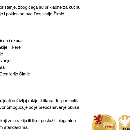
orištenje, zbog čega su prikladne za kućnu
je i poklon setove Destilerije Šimić.
mirisa i okusa
je i likere
je
ivanje
ima
Destilerije Šimić
ti doživljaj rakije ili likera. Tulipan oblik
otvor omogućuje bolje prepoznavanje okusa
i žele rakiju ili liker poslužiti elegantno,
kim standardima.