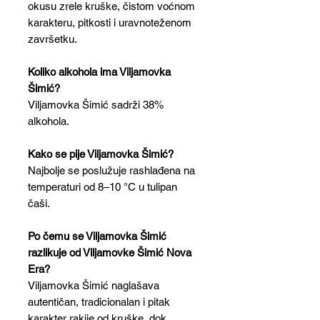
okusu zrele kruške, čistom voćnom
karakteru, pitkosti i uravnoteženom
završetku.
Koliko alkohola ima Viljamovka
Šimić?
Viljamovka Šimić sadrži 38%
alkohola.
Kako se pije Viljamovka Šimić?
Najbolje se poslužuje rashlađena na
temperaturi od 8–10 °C u tulipan
čaši.
Po čemu se Viljamovka Šimić
razlikuje od Viljamovke Šimić Nova
Era?
Viljamovka Šimić naglašava
autentičan, tradicionalan i pitak
karakter rakije od kruške, dok