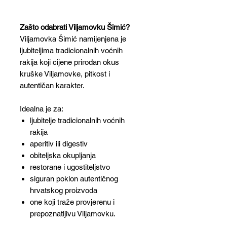
Zašto odabrati Viljamovku Šimić?
Viljamovka Šimić namijenjena je
ljubiteljima tradicionalnih voćnih
rakija koji cijene prirodan okus
kruške Viljamovke, pitkost i
autentičan karakter.
Idealna je za:
ljubitelje tradicionalnih voćnih
rakija
aperitiv ili digestiv
obiteljska okupljanja
restorane i ugostiteljstvo
siguran poklon autentičnog
hrvatskog proizvoda
one koji traže provjerenu i
prepoznatljivu Viljamovku.