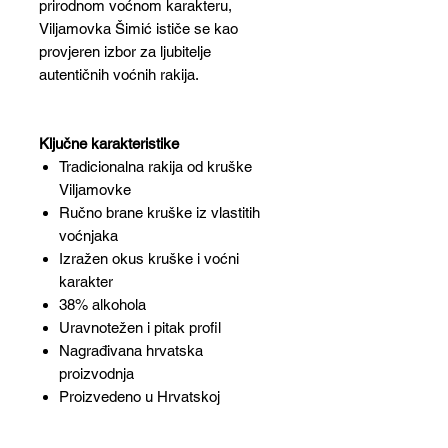
prirodnom voćnom karakteru,
Viljamovka Šimić ističe se kao
provjeren izbor za ljubitelje
autentičnih voćnih rakija.
Ključne karakteristike
Tradicionalna rakija od kruške
Viljamovke
Ručno brane kruške iz vlastitih
voćnjaka
Izražen okus kruške i voćni
karakter
38% alkohola
Uravnotežen i pitak profil
Nagrađivana hrvatska
proizvodnja
Proizvedeno u Hrvatskoj