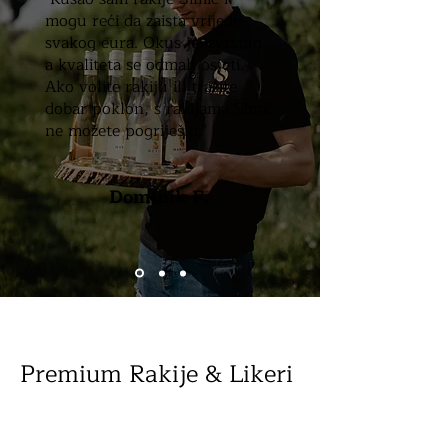
mogu reći da zaista vrijede
svakog eura. Okus je izvrstan,
a kvaliteta se odmah osjeti.
Ako volite rakiju ili tražite
dobar poklon, s rakijama Šimić
ne možete pogriješiti."
Dominik F.
Premium Rakije & Likeri