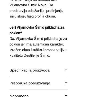
Viljamovka Šimić Nova Era
predstavlja odležaniju i profinjeniju
liniju slojevitijeg profila okusa.
Je li Viljamovka Šimić prikladna za
poklon?
Da. Viljamovka Šimić prikladna je za
poklon jer ima autentičan karakter,
izražen okus kruške i prepoznatljivu
kvalitetu Destilerije Šimić.
Specifikacija proizvoda
Specifikacije
Detalji
Preporuka posluživanja
Viljamovka Šimić najbolje se
Vrsta
Rakija od
Napomena
poslužuje blago rashlađena na
kruške
temperaturi od 8–10 °C kako bi
Viljamovke
Čaša koja se nalazi pored boce