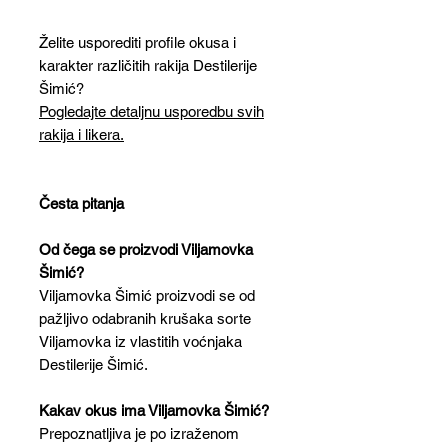
Želite usporediti profile okusa i
karakter različitih rakija Destilerije
Šimić?
Pogledajte detaljnu usporedbu svih
rakija i likera.
Česta pitanja
Od čega se proizvodi Viljamovka
Šimić?
Viljamovka Šimić proizvodi se od
pažljivo odabranih krušaka sorte
Viljamovka iz vlastitih voćnjaka
Destilerije Šimić.
Kakav okus ima Viljamovka Šimić?
Prepoznatljiva je po izraženom