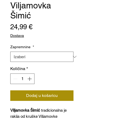
Viljamovka
Šimić
Cijena
24,99 €
Dostava
Zapremnine
*
Količina
*
Dodaj u košaricu
Viljamovka Šimić
tradicionalna je
rakija od kruške Viljamovke