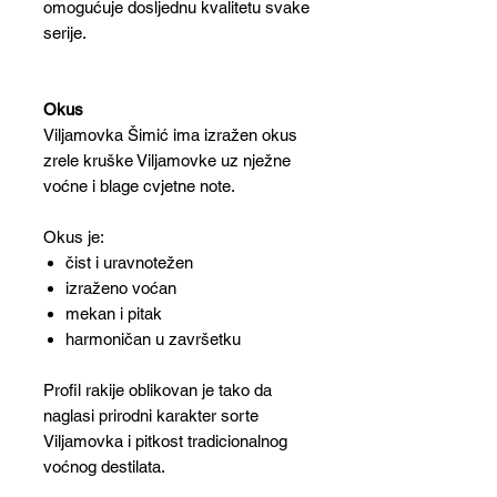
omogućuje dosljednu kvalitetu svake
serije.
Okus
Viljamovka Šimić ima izražen okus
zrele kruške Viljamovke uz nježne
voćne i blage cvjetne note.
Okus je:
čist i uravnotežen
izraženo voćan
mekan i pitak
harmoničan u završetku
Profil rakije oblikovan je tako da
naglasi prirodni karakter sorte
Viljamovka i pitkost tradicionalnog
voćnog destilata.