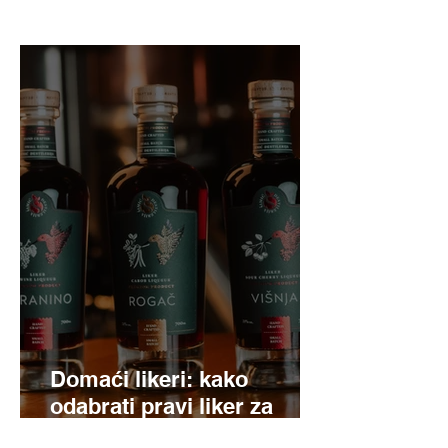
Domaći likeri: kako
odabrati pravi liker za
svaku priliku