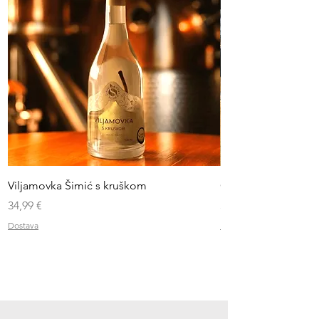
Viljamovka Šimić s kruškom
Čaše za rakiju i liker
Cijena
Cijena
34,99 €
3,50 €
Dostava
Dostava