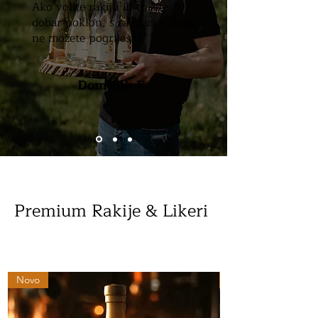
Ako volite rakiju ili tražite
dobar poklon, s rakijama Šimić
ne možete pogriješiti."
Dominik F.
Premium Rakije & Likeri
Novo