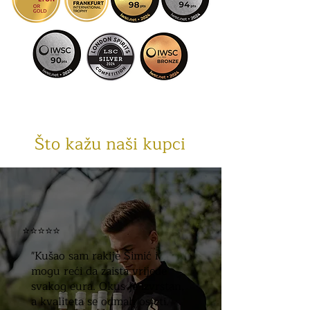
Što kažu naši kupci
⭐⭐⭐⭐⭐
"Kušao sam rakije Šimić i
mogu reći da zaista vrijede
svakog eura. Okus je izvrstan,
a kvaliteta se odmah osjeti.