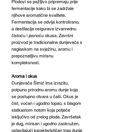
Plodovi se pažljivo pripremaju prije
fermentacije kako bi se zadržale
njihove aromatične kvalitete.
Fermentacija se odvija kontrolirano,
a destilacija osigurava izvanrednu
čistoću i jasnoću okusa. Završni
proizvod je tradicionalna dunjevača s
naglaskom na svježinu, aromu i
prepoznatljivu mirisnu
kompleksnost.
Aroma i okus
Dunjevača Šimić ima izrazitu,
potpuno prirodnu aromu dunje koja
se postupno otvara u čaši. Okus je
čist, voćan i ugodno topao, s blagom
slatkastom notom koja potječe
isključivo od zrelog ploda. Završetak
je dug, mirisan i ugodno zaokružen,
ostavljajući karakterističan trag dunje