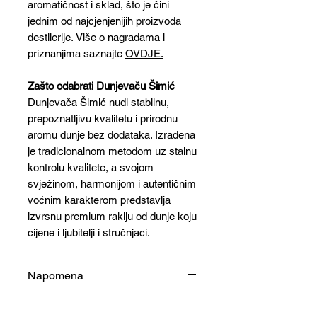
aromatičnost i sklad, što je čini
jednim od najcjenjenijih proizvoda
destilerije. Više o nagradama i
priznanjima saznajte
OVDJE.
Zašto odabrati Dunjevaču Šimić
Dunjevača Šimić nudi stabilnu,
prepoznatljivu kvalitetu i prirodnu
aromu dunje bez dodataka. Izrađena
je tradicionalnom metodom uz stalnu
kontrolu kvalitete, a svojom
svježinom, harmonijom i autentičnim
voćnim karakterom predstavlja
izvrsnu premium rakiju od dunje koju
cijene i ljubitelji i stručnjaci.
Napomena
Čaša koja se nalazi pored boce