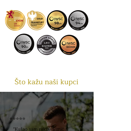
prikazana je isključivo u svrhu
prezentacije. Ne dolazi uz
proizvod Dunjevača Šimić te se
može kupiti samo kao dodatni
artikl ili kao dio poklon seta.
Što kažu naši kupci
⭐⭐⭐⭐⭐
"Kušao sam rakije Šimić i