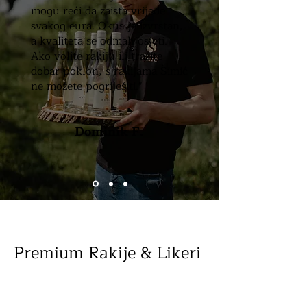
mogu reći da zaista vrijede
svakog eura. Okus je izvrstan,
a kvaliteta se odmah osjeti.
Ako volite rakiju ili tražite
dobar poklon, s rakijama Šimić
ne možete pogriješiti."
Dominik F.
Premium Rakije & Likeri