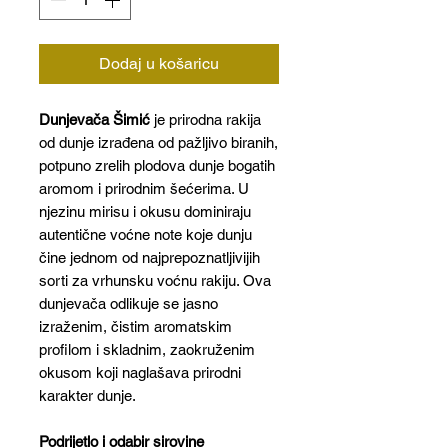
Dodaj u košaricu
Dunjevača Šimić
je prirodna rakija
od dunje izrađena od pažljivo biranih,
potpuno zrelih plodova dunje bogatih
aromom i prirodnim šećerima. U
njezinu mirisu i okusu dominiraju
autentične voćne note koje dunju
čine jednom od najprepoznatljivijih
sorti za vrhunsku voćnu rakiju. Ova
dunjevača odlikuje se jasno
izraženim, čistim aromatskim
profilom i skladnim, zaokruženim
okusom koji naglašava prirodni
karakter dunje.
Podrijetlo i odabir sirovine