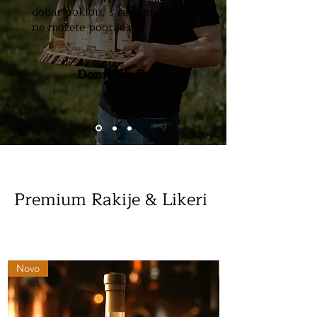
dobar poklon, s rakijama Šimić
ne možete pogriješiti."
Dominik F.
Premium Rakije & Likeri
Novo