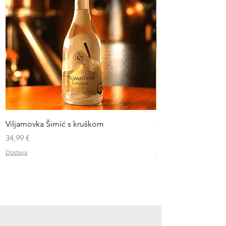
Viljamovka Šimić s kruškom
Čaše za rakiju i liker
Cijena
Cijena
34,99 €
3,50 €
Dostava
Dostava