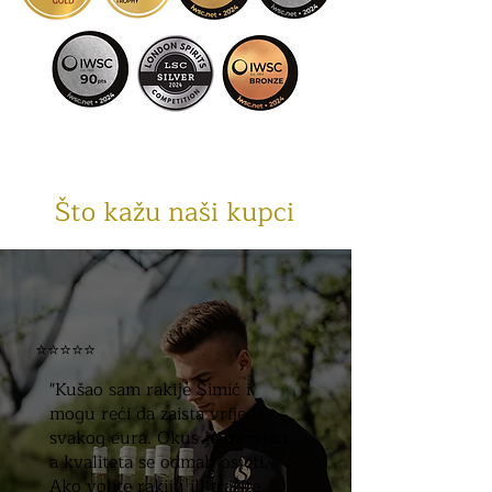
Što kažu naši kupci
⭐⭐⭐⭐⭐
"Kušao sam rakije Šimić i
mogu reći da zaista vrijede
svakog eura. Okus je izvrstan,
a kvaliteta se odmah osjeti.
Ako volite rakiju ili tražite