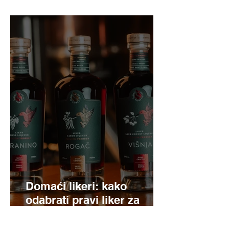
Domaći likeri: kako
odabrati pravi liker za
svaku priliku