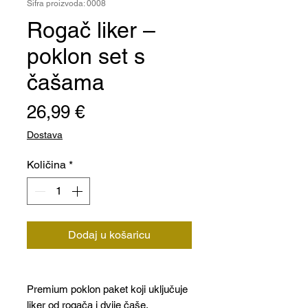
Šifra proizvoda: 0008
Rogač liker –
poklon set s
čašama
Cijena
26,99 €
Dostava
Količina
*
Dodaj u košaricu
Premium poklon paket koji uključuje
liker od rogača i dvije čaše.